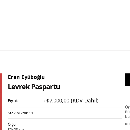
Eren Eyüboğlu
Levrek Paspartu
₺7.000,00
(KDV Dahil)
Fiyat
:
Ür
Bü
Stok Miktarı
:
1
bas
Ku
Ölçü
32x23 cm