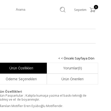
0
Sepetim
< < Önceki Sayfaya Dön
Ürün Özellikleri
Yorumlar
(0)
Ödeme Seçenekleri
Ürün Önerileri
ün Özellikleri
tün Paspartular ; Kalıpla kumaşa yazma el baskı tekniği ile
ılmış ve el ile boyanmıştır.
llanılan Motifler Eren Eyüboğlu Motifleridir.