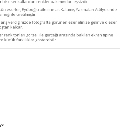
r bir eser kullanılan renkler bakımından eşsizdir.
tün eserler, Eyüboğlu ailesine ait Kalamış Yazmaları Atölyesinde
emeği ile üretilmiştir.
pariş verdiğinizde fotoğrafta görünen eser elinize gelir ve o eser
ıştan kalkar.
er renk tonları görseli ile gerçeği arasında bakılan ekran tipine
e küçük farklılıklar gösterebilir.
ya