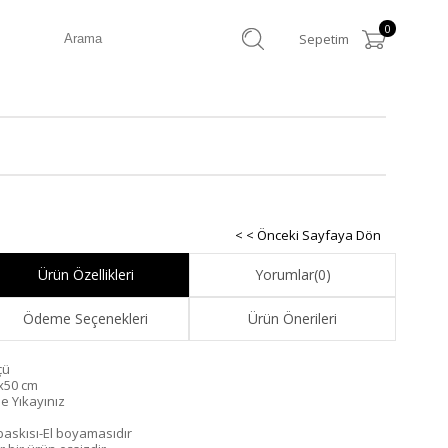
0
Sepetim
< < Önceki Sayfaya Dön
Ürün Özellikleri
Yorumlar
(0)
Ödeme Seçenekleri
Ürün Önerileri
çü
x50 cm
de Yıkayınız
 baskısı-El boyamasıdır