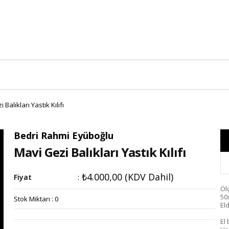
 Balıkları Yastık Kılıfı
Bedri Rahmi Eyüboğlu
Mavi Gezi Balıkları Yastık Kılıfı
₺4.000,00
(KDV Dahil)
Fiyat
:
Öl
50
Stok Miktarı
:
0
El
El