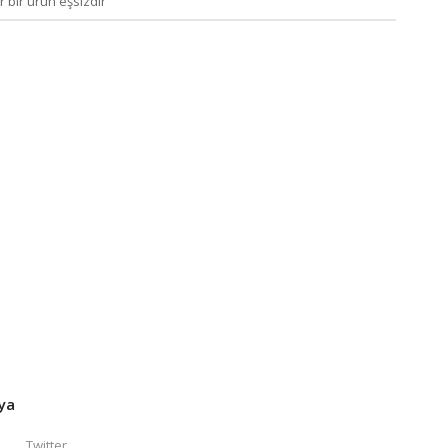
r bir ürün eşsizdir
ya
Twitter