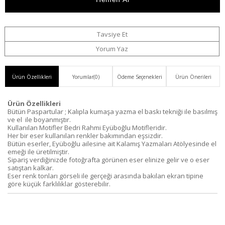
Haber
Ver
Tavsiye Et
Yorum Yaz
Ürün Özellikleri
Yorumlar
(0)
Ödeme Seçenekleri
Ürün Önerileri
Ürün Özellikleri
Bütün Paspartular ; Kalıpla kumaşa yazma el baskı tekniği ile basılmış
ve el ile boyanmıştır.
Kullanılan Motifler Bedri Rahmi Eyüboğlu Motifleridir.
Her bir eser kullanılan renkler bakımından eşsizdir.
Bütün eserler, Eyüboğlu ailesine ait Kalamış Yazmaları Atölyesinde el
emeği ile üretilmiştir.
Sipariş verdiğinizde fotoğrafta görünen eser elinize gelir ve o eser
satıştan kalkar.
Eser renk tonları görseli ile gerçeği arasında bakılan ekran tipine
göre küçük farklılıklar gösterebilir.