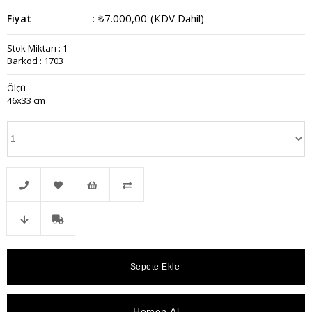
₺7.000,00
(KDV Dahil)
Fiyat
:
Stok Miktarı
:
1
Barkod
:
1703
Ölçü
46x33 cm
Telefonla
Favorilere
İstek
Karşılaştır
Fiyat
Kargo
Sipariş
Ekle
Listeme
Düşünce
Bedava
Ekle