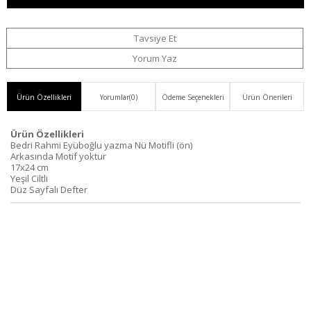
Haber
Ver
Tavsiye Et
Yorum Yaz
Ürün Özellikleri
Yorumlar
(0)
Ödeme Seçenekleri
Ürün Önerileri
Ürün Özellikleri
Bedri Rahmi Eyüboğlu yazma Nü Motifli (ön)
Arkasında Motif yoktur
17x24 cm
Yeşil Ciltli
Düz Sayfalı Defter