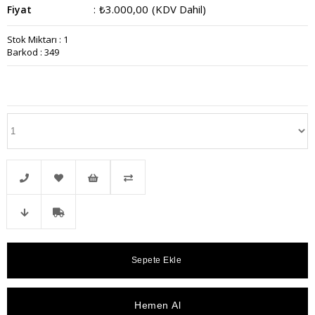
₺3.000,00
(KDV Dahil)
Fiyat
:
Stok Miktarı
:
1
Barkod
:
349
Telefonla
Favorilere
İstek
Karşılaştır
Fiyat
Kargo
Sipariş
Ekle
Listeme
Düşünce
Bedava
Ekle