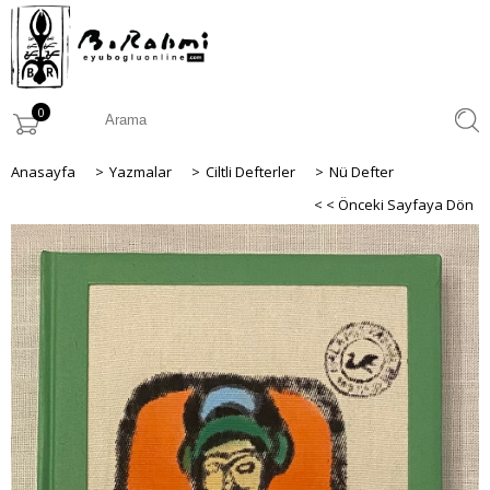
0
Anasayfa
>
Yazmalar
>
Ciltli Defterler
>
Nü Defter
< < Önceki Sayfaya Dön