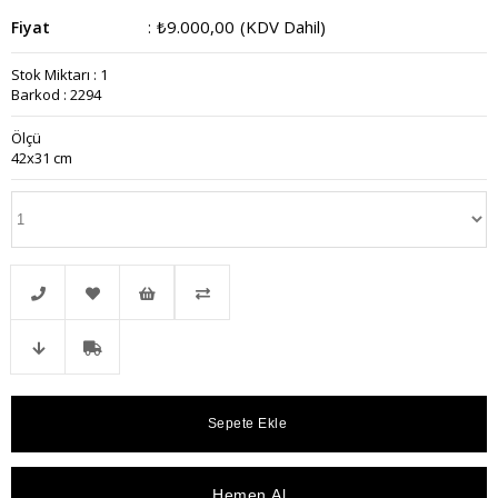
₺9.000,00
(KDV Dahil)
Fiyat
:
Stok Miktarı
:
1
Barkod
:
2294
Ölçü
42x31 cm
Telefonla
Favorilere
İstek
Karşılaştır
Fiyat
Kargo
Sipariş
Ekle
Listeme
Düşünce
Bedava
Ekle