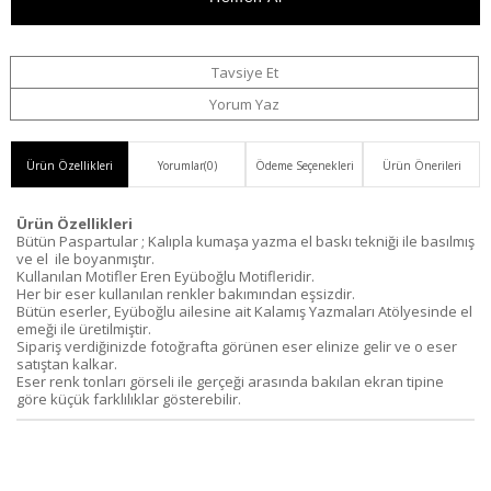
Haber
Ver
Tavsiye Et
Yorum Yaz
Ürün Özellikleri
Yorumlar
(0)
Ödeme Seçenekleri
Ürün Önerileri
Ürün Özellikleri
Bütün Paspartular ; Kalıpla kumaşa yazma el baskı tekniği ile basılmış
ve el ile boyanmıştır.
Kullanılan Motifler Eren Eyüboğlu Motifleridir.
Her bir eser kullanılan renkler bakımından eşsizdir.
Bütün eserler, Eyüboğlu ailesine ait Kalamış Yazmaları Atölyesinde el
emeği ile üretilmiştir.
Sipariş verdiğinizde fotoğrafta görünen eser elinize gelir ve o eser
satıştan kalkar.
Eser renk tonları görseli ile gerçeği arasında bakılan ekran tipine
göre küçük farklılıklar gösterebilir.