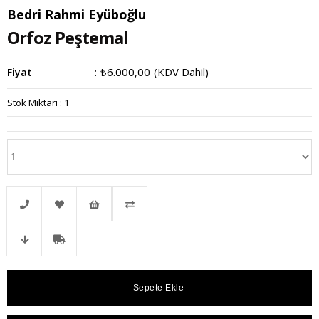
Bedri Rahmi Eyüboğlu
Orfoz Peştemal
₺6.000,00
(KDV Dahil)
Fiyat
:
Stok Miktarı
:
1
Telefonla
Favorilere
İstek
Karşılaştır
Fiyat
Kargo
Sipariş
Ekle
Listeme
Düşünce
Bedava
Ekle