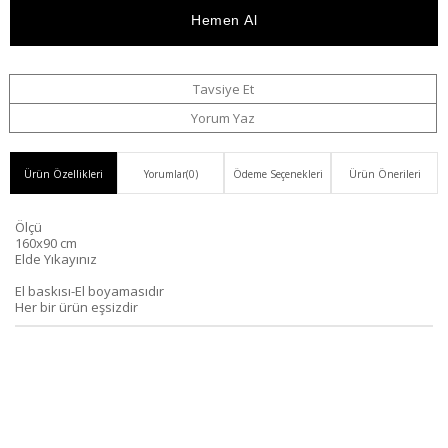
Haber
Ver
Tavsiye Et
Yorum Yaz
Ürün Özellikleri
Yorumlar
(0)
Ödeme Seçenekleri
Ürün Önerileri
Ölçü
160x90 cm
Elde Yıkayınız
El baskısı-El boyamasıdır
Her bir ürün eşsizdir