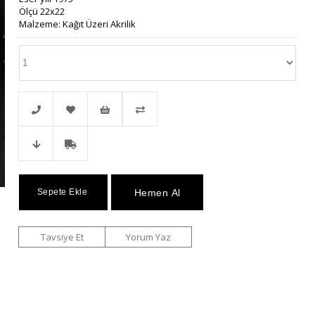
Ölçü 22x22
Malzeme: Kağıt Üzeri Akrilik
Telefonla
Favorilere
İstek
Karşılaştır
Fiyat
Kargo
Sipariş
Ekle
Listeme
Düşünce
Bedava
Ekle
Tavsiye Et
Yorum Yaz
Haber
Ver