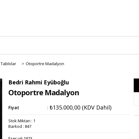
 Tablolar
>
Otoportre Madalyon
Bedri Rahmi Eyüboğlu
Otoportre Madalyon
₺135.000,00
(KDV Dahil)
Fiyat
:
Stok Miktarı
:
1
Barkod
:
847
Eser yılı 1973