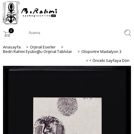
0
Anasayfa
>
Orjinal Eserler
>
Bedri Rahmi Eyüboğlu Orijinal Tablolar
>
Otoportre Madalyon 3
< < Önceki Sayfaya Dön