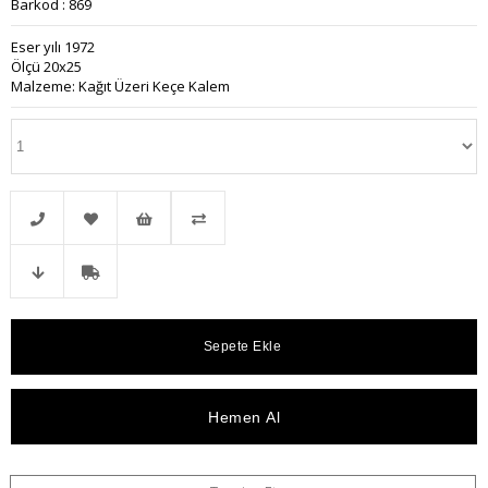
Barkod
:
869
Eser yılı 1972
Ölçü 20x25
Malzeme: Kağıt Üzeri Keçe Kalem
Telefonla
Favorilere
İstek
Karşılaştır
Fiyat
Kargo
Sipariş
Ekle
Listeme
Düşünce
Bedava
Ekle
Haber