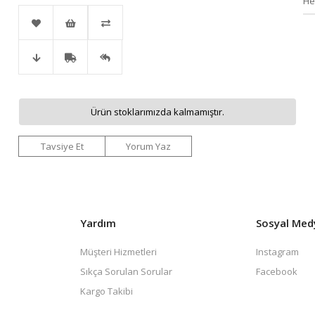
He
Favorilere
İstek
Karşılaştır
Fiyat
Kargo
Gelince
Ekle
Listeme
Ürün stoklarımızda kalmamıştır.
Düşünce
Bedava
Haber
Ekle
Tavsiye Et
Yorum Yaz
Haber
Ver
Ver
Yardım
Sosyal Med
Müşteri Hizmetleri
Instagram
Sıkça Sorulan Sorular
Facebook
Kargo Takibi