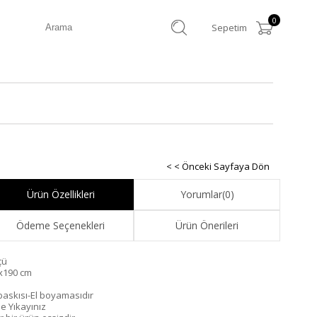
0
Sepetim
< < Önceki Sayfaya Dön
Ürün Özellikleri
Yorumlar
(0)
Ödeme Seçenekleri
Ürün Önerileri
çü
x190 cm
 baskısı-El boyamasıdır
de Yıkayınız