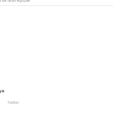
r bir ürün eşsizdir
ya
Twitter