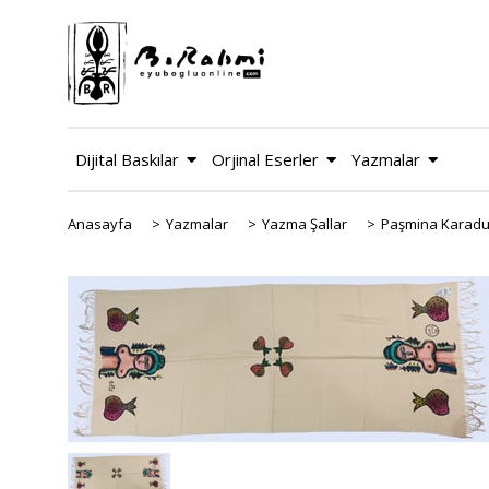
Dijital Baskılar
Orjinal Eserler
Yazmalar
Anasayfa
>
Yazmalar
>
Yazma Şallar
>
Paşmina Karadut