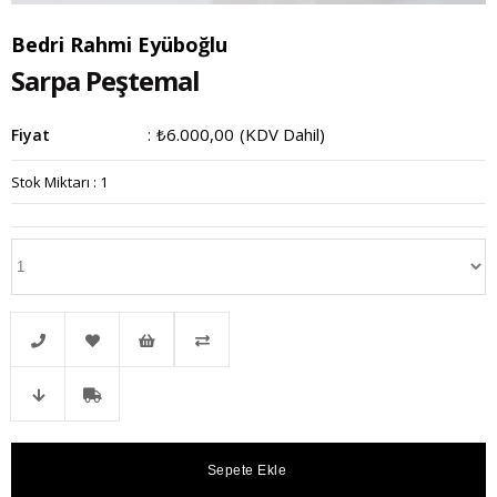
Bedri Rahmi Eyüboğlu
Sarpa Peştemal
₺6.000,00
(KDV Dahil)
Fiyat
:
Stok Miktarı
:
1
Telefonla
Favorilere
İstek
Karşılaştır
Fiyat
Kargo
Sipariş
Ekle
Listeme