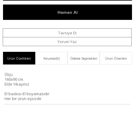
Düşünce
Bedava
Ekle
Haber
Ver
Tavsiye Et
Yorum Yaz
Ürün Özellikleri
Yorumlar
(0)
Ödeme Seçenekleri
Ürün Önerileri
Ölçü
160x90 cm
Elde Yıkayınız
El baskısı-El boyamasıdır
Her bir ürün eşsizdir