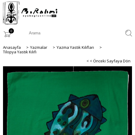
0
Anasayfa
>
Yazmalar
>
Yazma Yastık Kılıfları
>
Tilopya Yastık Kılıfı
< < Önceki Sayfaya Dön