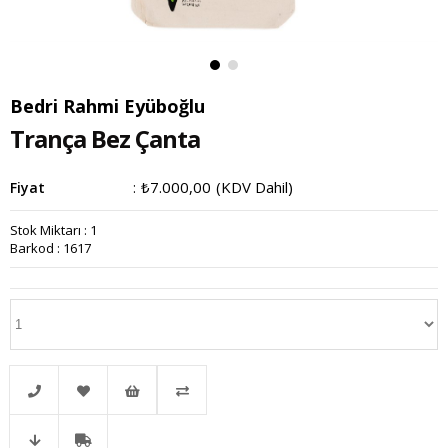
Bedri Rahmi Eyüboğlu
Trança Bez Çanta
₺7.000,00
(KDV Dahil)
Fiyat
:
Stok Miktarı
:
1
Barkod
:
1617
Telefonla
Favorilere
İstek
Karşılaştır