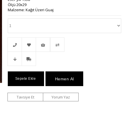
Ölçü 20x29
Malzeme: Kağıt Üzeri Guaj
Telefonla
Favorilere
İstek
Karşılaştır
Fiyat
Kargo
Sipariş
Ekle
Listeme
Düşünce
Bedava
Ekle
Tavsiye Et
Yorum Yaz
Haber
Ver